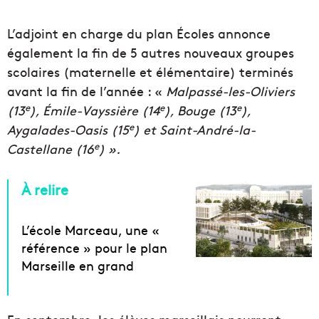
L’adjoint en charge du plan Écoles annonce
également la fin de 5 autres nouveaux groupes
scolaires (maternelle et élémentaire) terminés
avant la fin de l’année : «
Malpassé-les-Oliviers
e
e
e
(13
), Émile-Vayssière (14
), Bouge (13
),
e
Aygalades-Oasis (15
) et Saint-André-la-
e
Castellane (16
) ».
À relire
L’école Marceau, une «
référence » pour le plan
Marseille en grand