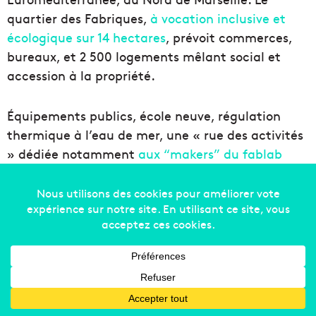
quartier des Fabriques,
à vocation inclusive et
écologique sur 14 hectares
, prévoit commerces,
bureaux, et 2 500 logements mêlant social et
accession à la propriété.
Équipements publics, école neuve, régulation
thermique à l’eau de mer, une « rue des activités
» dédiée notamment
aux “makers” du fablab
géant ICI Marseille
. Le projet se veut innovant et
axé sur la mixité sociale et d’usages.
Les premiers logements ont été livrés en 2023,
comme le nouveau parking en silo de 422 places.
Euromed qui doit finir les espaces publics en
2024, indique qu’un seul immeuble reste à
finaliser dans le quartier. L’école flambant neuve