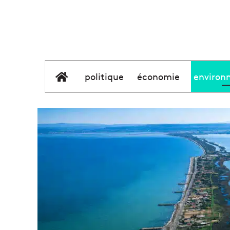
élément de menu
politique
économie
environ