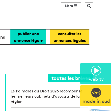
Sidebar (barre lat
Recherche
publier une
consulter les
ans
annonce légale
annonces légales
toutes les brèves
web tv
Le Palmarès du Droit 2026 récompense
les meilleurs cabinets d’avocats de la
made in sud
région