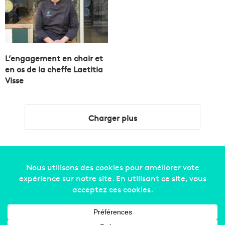
L’engagement en chair et
en os de la cheffe Laetitia
Visse
Charger plus
Copyright © 2014-2022
Made in Marseille
. Tous droits
réservés -
mentions légales
-
nous contacter
-
qui
sommes-nous
-
annonceurs