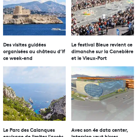
Des visites guidées
Le festival Bleue revient ce
organisées au château d’If
dimanche sur la Canebière
ce week-end
et le Vieux-Port
Le Parc des Calanques
Avec son 4e data center,
envisage de limiter l’accès
Interxion veut hisser