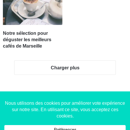
Notre sélection pour
déguster les meilleurs
cafés de Marseille
Charger plus
Copyright © 2014-2022
Made in Marseille
. Tous droits
réservés -
mentions légales
-
nous contacter
-
qui
sommes-nous
-
annonceurs