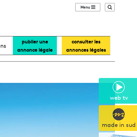
Sidebar (barre lat
Recherche
publier une
consulter les
ans
annonce légale
annonces légales
web tv
made in sud