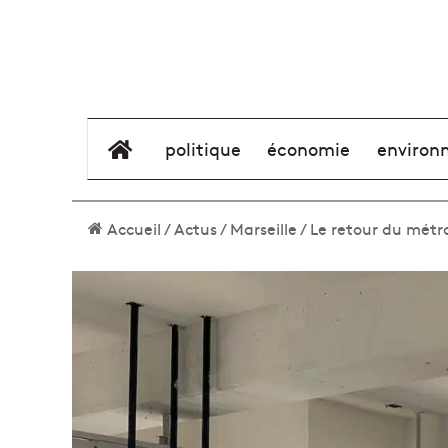
élément de menu
politique
économie
environ
Accueil
/
Actus
/
Marseille
/
Le retour du métr