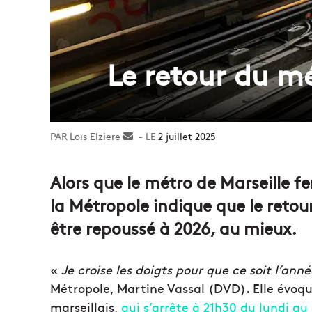
Le retour du m
Loïs Elziere
Envoyer
2 juillet 2025
un
courriel
Alors que le métro de Marseille 
la Métropole indique que le retou
être repoussé à 2026, au mieux.
«
Je croise les doigts pour que ce soit l’ann
Métropole, Martine Vassal (DVD). Elle évoqu
marseillais,
qui s’arrête à 21h30 du lundi au 