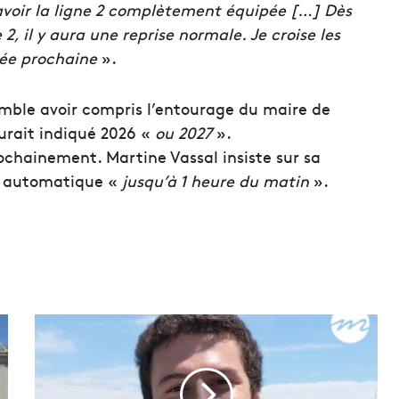
avoir la ligne 2 complètement équipée […] Dès
, il y aura une reprise normale. Je croise les
nnée prochaine
».
emble avoir compris l’entourage du maire de
aurait indiqué 2026 «
ou 2027
».
ochainement. Martine Vassal insiste sur sa
ro automatique «
jusqu’à 1 heure du matin
».
L
'
a
p
n