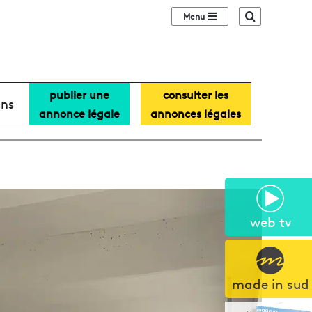
Sidebar (barre lat
Recherche
publier une
consulter les
ans
annonce légale
annonces légales
web tv
made in sud