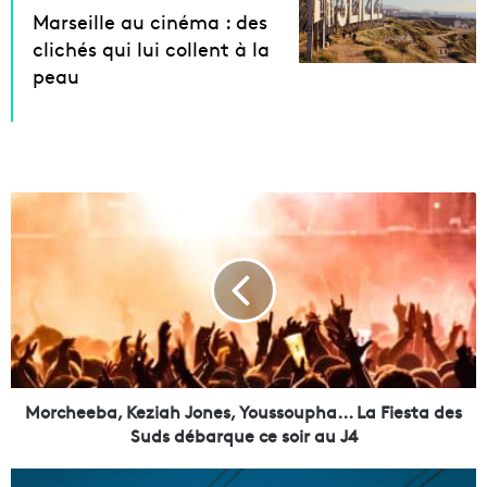
Marseille au cinéma : des
clichés qui lui collent à la
peau
M
o
r
c
h
e
e
b
a
,
Morcheeba, Keziah Jones, Youssoupha... La Fiesta des
K
Suds débarque ce soir au J4
e
z
F