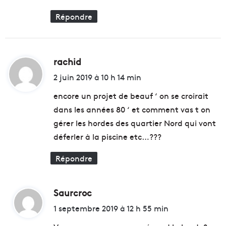
l
u
i
Répondre
x
p
D
o
o
u
c
r
rachid
d
k
a
s
i
m
2 juin 2019 à 10 h 14 min
V
é
t
i
encore un projet de beauf ‘ on se croirait
l
l
i
dans les années 80 ‘ et comment vas t on
l
:
o
gérer les hordes des quartier Nord qui vont
a
r
déferler à la piscine etc…???
g
e
e
r
Répondre
d
l
e
e
M
c
a
a
Saurcroc
d
r
d
i
1 septembre 2019 à 12 h 55 min
s
r
t
e
e