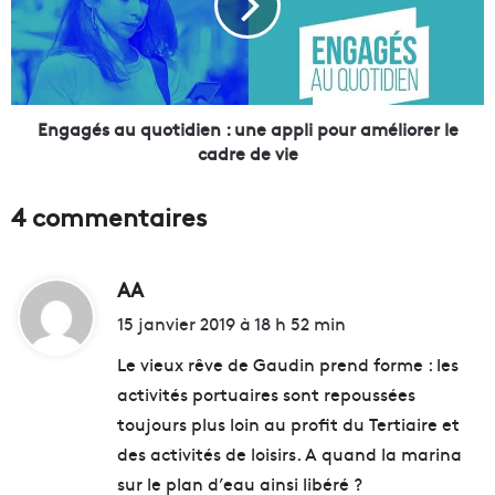
n
g
t
é
e
s
s
a
v
u
e
q
Engagés au quotidien : une appli pour améliorer le
r
u
cadre de vie
t
o
e
t
4 commentaires
s
i
à
d
p
i
e
AA
d
e
t
n
i
15 janvier 2019 à 18 h 52 min
i
:
t
t
u
Le vieux rêve de Gaudin prend forme : les
s
n
activités portuaires sont repoussées
p
e
:
toujours plus loin au profit du Tertiaire et
r
a
i
p
des activités de loisirs. A quand la marina
x
p
sur le plan d’eau ainsi libéré ?
a