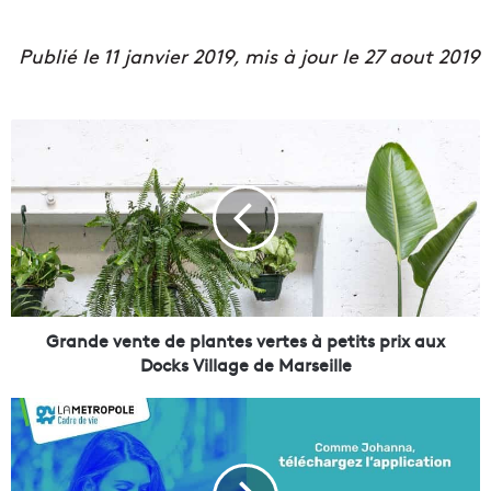
Publié le 11 janvier 2019, mis à jour le 27 aout 2019
G
r
a
n
d
e
v
e
n
t
Grande vente de plantes vertes à petits prix aux
e
Docks Village de Marseille
d
e
E
p
n
l
g
a
a