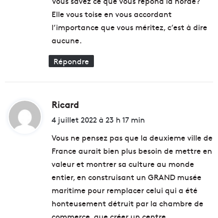
Vous savez ce que vous répond la horde?
i
d
Elle vous toise en vous accordant
l
e
:
l’importance que vous méritez, c’est à dire
l
v
e
i
aucune.
e
Répondre
Ricard
d
i
4 juillet 2022 à 23 h 17 min
t
Vous ne pensez pas que la deuxieme ville de
France aurait bien plus besoin de mettre en
:
valeur et montrer sa culture au monde
entier, en construisant un GRAND musée
maritime pour remplacer celui qui a été
honteusement détruit par la chambre de
commerce, que créer un centre