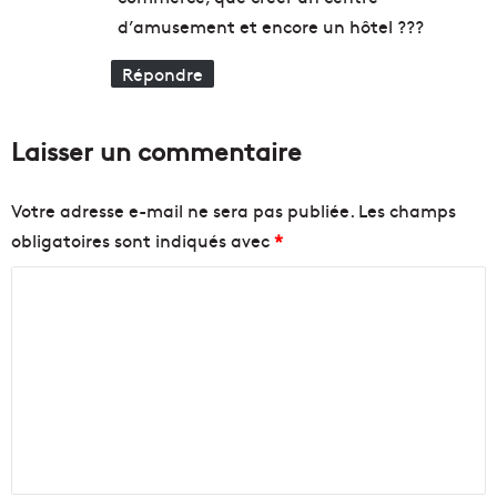
d’amusement et encore un hôtel ???
Répondre
Laisser un commentaire
Votre adresse e-mail ne sera pas publiée.
Les champs
obligatoires sont indiqués avec
*
C
o
m
m
e
n
t