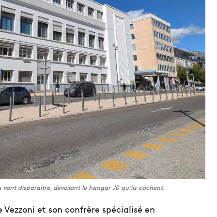
s vont disparaitre, dévoilant le hangar J0 qu’ils cachent.
e Vezzoni et son confrère spécialisé en