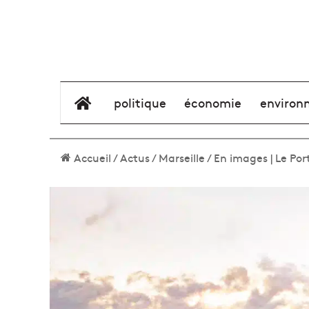
élément de menu
politique
économie
environ
Accueil
/
Actus
/
Marseille
/
En images | Le Port