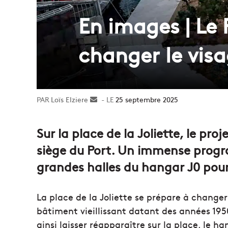
En images | Le 
changer le visa
Loïs Elziere
Envoyer
25 septembre 2025
un
courriel
Sur la place de la Joliette, le proj
siège du Port. Un immense progra
grandes halles du hangar J0 pour 
La place de la Joliette se prépare à changer 
bâtiment vieillissant datant des années 1950
ainsi laisser réapparaître sur la place, le ha