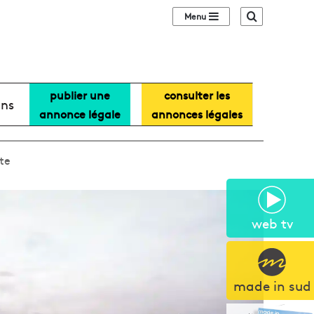
Sidebar (barre lat
Recherche
publier une
consulter les
ans
annonce légale
annonces légales
tte
web tv
made in sud