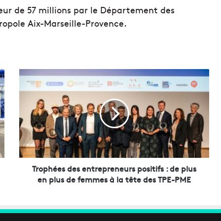
ur de 57 millions par le Département des
ropole Aix-Marseille-Provence.
T
r
o
p
h
é
e
s
d
e
Trophées des entrepreneurs positifs : de plus
s
en plus de femmes à la tête des TPE-PME
e
n
t
r