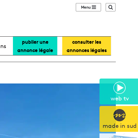
Sidebar (barre lat
Recherche
publier une
consulter les
ans
annonce légale
annonces légales
web tv
made in sud