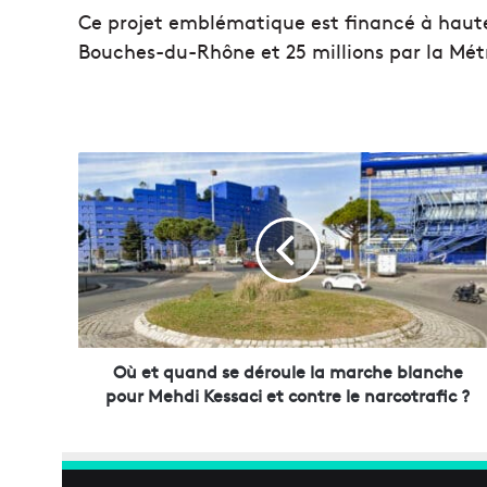
Ce projet emblématique est financé à haute
Bouches-du-Rhône et 25 millions par la Mét
O
ù
e
t
q
u
a
n
d
s
Où et quand se déroule la marche blanche
e
pour Mehdi Kessaci et contre le narcotrafic ?
d
é
r
o