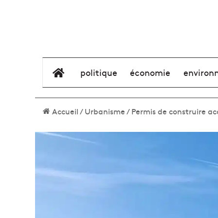
élément de menu
politique
économie
environ
Accueil
/
Urbanisme
/
Permis de construire ac