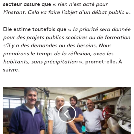
secteur assure que «
rien n’est acté pour
l’instant. Cela va faire l’objet d’un débat public
».
Elle estime toutefois que «
la priorité sera donnée
pour des projets publics scolaires ou de formation
s’il y a des demandes ou des besoins. Nous
prendrons le temps de la réflexion, avec les
habitants, sans précipitation
», promet-elle. À
suivre.
V
i
d
é
o
|
D
a