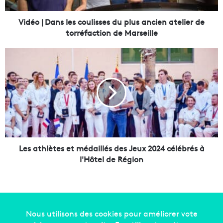
n
s
Vidéo | Dans les coulisses du plus ancien atelier de
l
torréfaction de Marseille
e
s
L
c
e
o
s
u
a
l
t
i
h
s
l
s
è
e
t
s
e
Les athlètes et médaillés des Jeux 2024 célébrés à
d
s
l'Hôtel de Région
u
e
p
t
l
m
u
é
s
d
a
a
Copyright © 2014-2022
Made in Marseille
. Tous droits