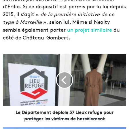
d’Erilia. Si ce dispositif est permis par la loi depuis
2015, il s’agit «
de la première initiative de ce
type à Marseille
», selon lui. Même si Nexity
semble également porter
un projet similaire
du
côté de Château-Gombert.
L
e
D
é
p
a
r
t
e
m
Le Département déploie 37 Lieux refuge pour
e
protéger les victimes de harcèlement
n