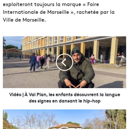
exploiteront toujours la marque « Foire
Internationale de Marseille », rachetée par la
Ville de Marseille.
V
i
d
é
o
|
À
V
a
l
Vidéo | À Val Plan, les enfants découvrent la langue
P
des signes en dansant le hip-hop
l
a
U
n
n
,
e