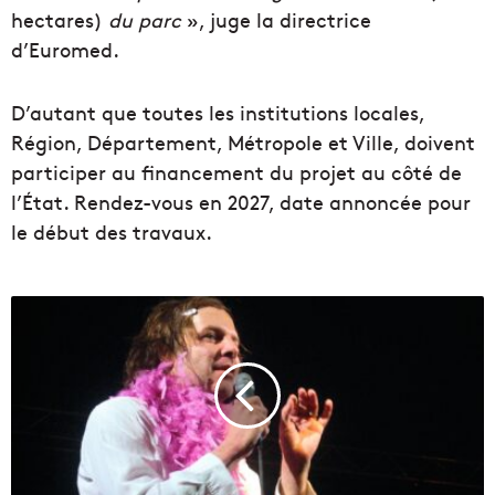
hectares)
du parc
», juge la directrice
d’Euromed.
D’autant que toutes les institutions locales,
Région, Département, Métropole et Ville, doivent
participer au financement du projet au côté de
l’État. Rendez-vous en 2027, date annoncée pour
le début des travaux.
P
h
i
l
i
p
p
e
K