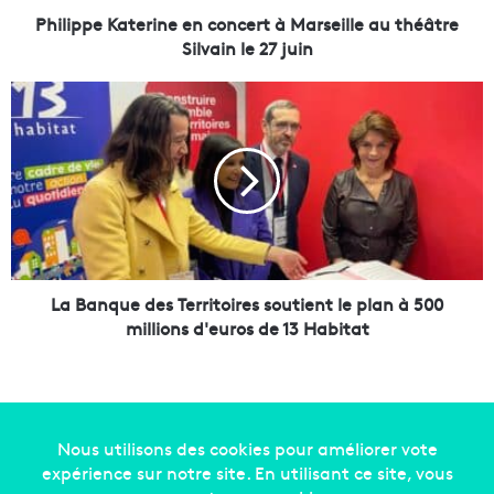
a
Philippe Katerine en concert à Marseille au théâtre
t
Silvain le 27 juin
e
r
L
i
a
n
B
e
a
e
n
n
q
c
u
o
e
n
d
c
e
La Banque des Territoires soutient le plan à 500
e
s
millions d'euros de 13 Habitat
r
T
t
e
à
r
M
r
a
i
r
t
Copyright © 2014-2022
Made in Marseille
. Tous droits
s
o