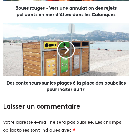
g
e
Boues rouges - Vers une annulation des rejets
s
polluants en mer d'Alteo dans les Calanques
-
V
D
e
e
r
s
s
c
u
o
n
n
e
t
a
e
n
n
n
e
Des conteneurs sur les plages à la place des poubelles
u
u
pour inciter au tri
l
r
a
s
Laisser un commentaire
t
s
i
u
o
r
Votre adresse e-mail ne sera pas publiée.
Les champs
n
l
obligatoires sont indiqués avec
*
d
e