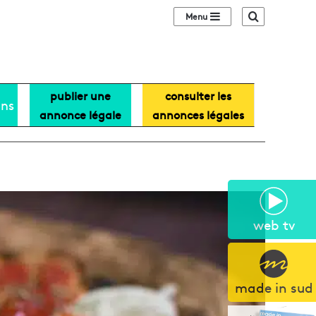
Sidebar (barre lat
Recherche
publier une
consulter les
ans
annonce légale
annonces légales
web tv
made in sud