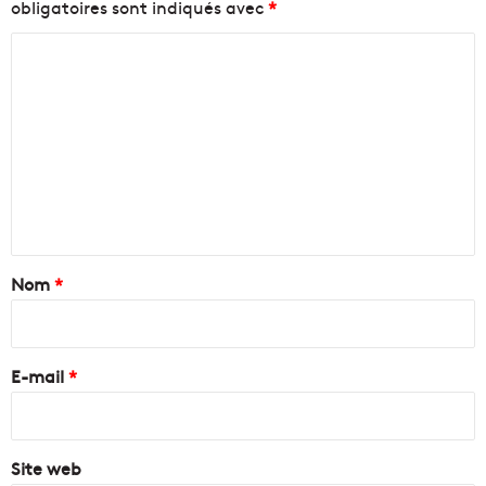
obligatoires sont indiqués avec
*
C
o
m
m
e
n
t
a
Nom
*
i
r
e
E-mail
*
*
Site web