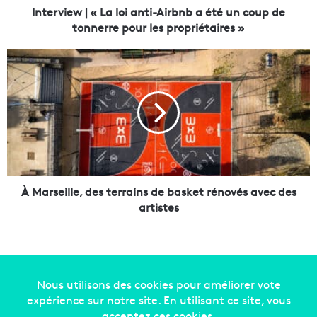
|
Interview | « La loi anti-Airbnb a été un coup de
«
tonnerre pour les propriétaires »
L
a
À
l
M
o
a
i
r
a
s
n
e
t
i
i
l
-
l
A
e
À Marseille, des terrains de basket rénovés avec des
i
,
artistes
r
d
b
e
n
s
b
t
a
e
é
r
Copyright © 2014-2022
Made in Marseille
. Tous droits
t
r