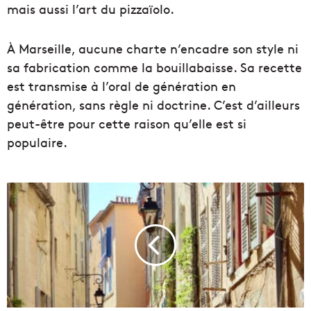
mais aussi l’art du pizzaïolo.
À Marseille, aucune charte n’encadre son style ni
sa fabrication comme la bouillabaisse. Sa recette
est transmise à l’oral de génération en
génération, sans règle ni doctrine. C’est d’ailleurs
peut-être pour cette raison qu’elle est si
populaire.
I
n
t
e
r
v
i
e
w