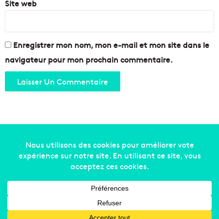
Site web
Enregistrer mon nom, mon e-mail et mon site dans le
navigateur pour mon prochain commentaire.
Copyright © 2014-2022
Made in Marseille
. Tous droits
réservés -
mentions légales
-
nous contacter
-
qui
sommes-nous
-
annonceurs
Facebook
X
Linkedin
YouTube
Instagram
RSS