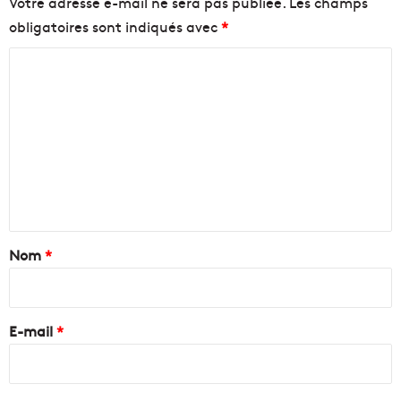
Votre adresse e-mail ne sera pas publiée.
Les champs
obligatoires sont indiqués avec
*
C
o
m
m
e
n
t
a
Nom
*
i
r
e
E-mail
*
*