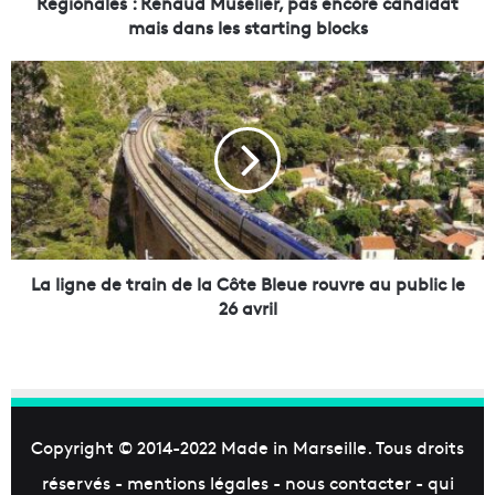
Régionales : Renaud Muselier, pas encore candidat
:
mais dans les starting blocks
R
e
L
n
a
a
l
u
i
d
g
M
n
u
e
s
d
e
e
l
t
La ligne de train de la Côte Bleue rouvre au public le
i
r
26 avril
e
a
r
i
,
n
p
d
a
e
s
l
Copyright © 2014-2022
Made in Marseille
. Tous droits
e
a
réservés -
mentions légales
-
nous contacter
-
qui
n
C