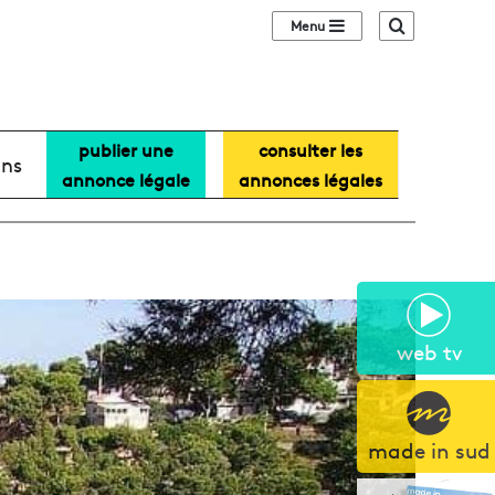
Sidebar (barre lat
Recherche
publier une
consulter les
ans
annonce légale
annonces légales
web tv
made in sud