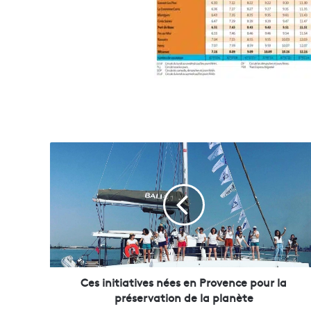
C
e
s
i
n
i
t
i
a
t
Ces initiatives nées en Provence pour la
i
préservation de la planète
v