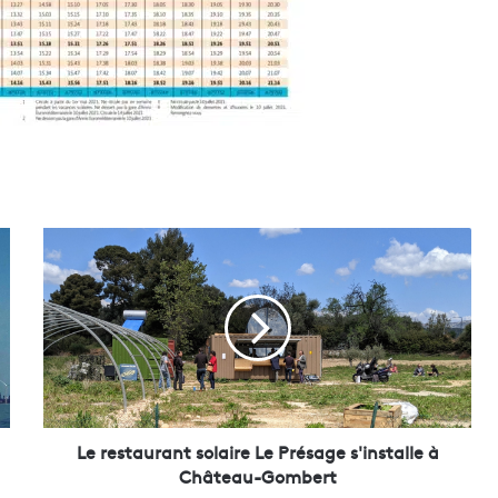
L
e
r
e
s
t
a
u
r
a
Le restaurant solaire Le Présage s'installe à
n
Château-Gombert
t