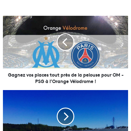
G
a
g
n
e
z
v
o
s
p
Gagnez vos places tout près de la pelouse pour OM -
l
PSG à l’Orange Vélodrome !
a
c
L
e
e
s
s
t
t
o
o
u
i
t
t