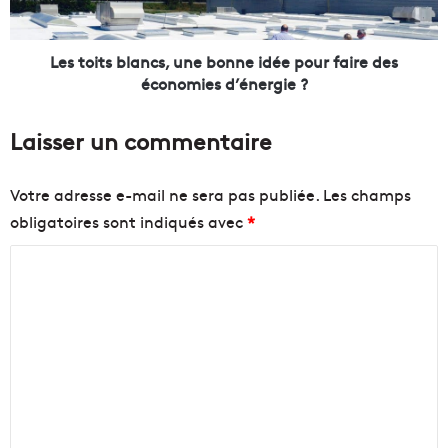
p
s
r
b
è
l
Les toits blancs, une bonne idée pour faire des
s
a
économies d’énergie ?
d
n
e
c
Laisser un commentaire
l
s
a
,
p
u
Votre adresse e-mail ne sera pas publiée.
Les champs
e
n
obligatoires sont indiqués avec
*
l
e
o
b
C
u
o
s
n
o
e
n
m
p
e
m
o
i
u
d
e
r
é
n
O
e
M
p
t