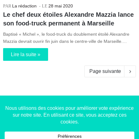
La rédaction
28 mai 2020
Le chef deux étoiles Alexandre Mazzia lance
son food-truck permanent à Marseille
Baptisé « Michel », le food-truck du doublement étoilé Alexandre
Mazzia devrait ouvrir fin juin dans le centre-ville de Marseille.…
Lire la suite »
Page suivante
Copyright © 2014-2022
Made in Marseille
. Tous droits
réservés -
mentions légales
-
nous contacter
-
qui
sommes-nous
-
annonceurs