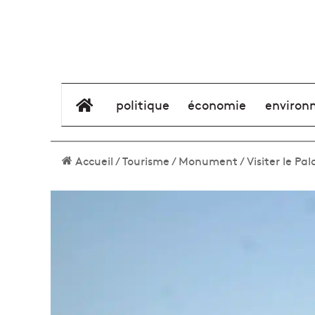
élément de menu
politique
économie
environ
Accueil
/
Tourisme
/
Monument
/
Visiter le Pa