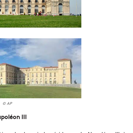
© AP
oléon III