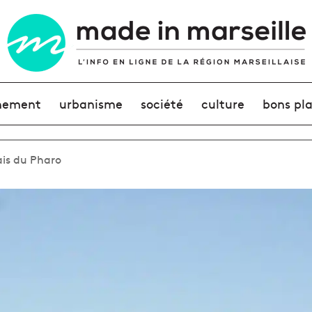
nement
urbanisme
société
culture
bons pl
lais du Pharo