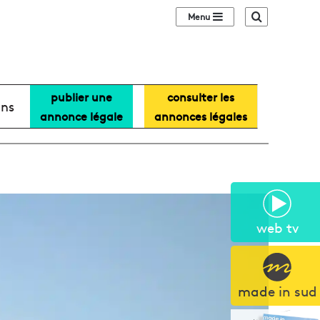
Sidebar (barre lat
Recherche
publier une
consulter les
ans
annonce légale
annonces légales
web tv
made in sud