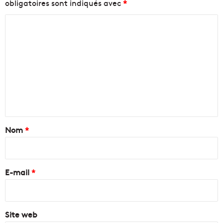
obligatoires sont indiqués avec
*
C
o
m
m
e
n
t
a
Nom
*
i
r
e
E-mail
*
*
Site web