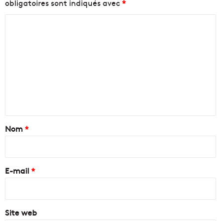
obligatoires sont indiqués avec
*
C
o
m
m
e
n
t
a
Nom
*
i
r
e
E-mail
*
*
Site web