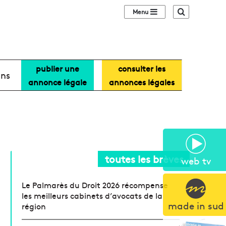
Sidebar (barre lat
Recherche
publier une
consulter les
ans
annonce légale
annonces légales
toutes les brèves
web tv
Le Palmarès du Droit 2026 récompense
les meilleurs cabinets d’avocats de la
made in sud
région