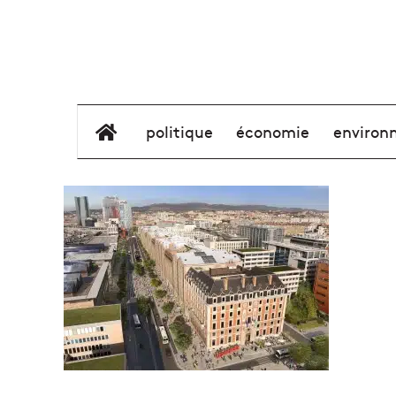
élément de menu
politique
économie
environ