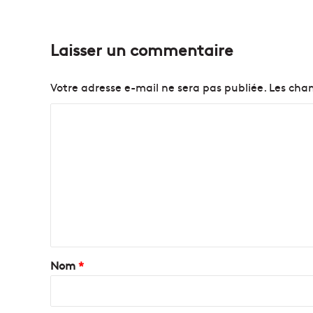
Laisser un commentaire
Votre adresse e-mail ne sera pas publiée.
Les cham
C
o
m
m
e
n
t
a
Nom
*
i
r