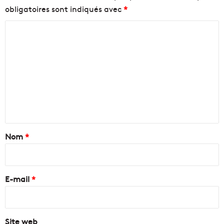
obligatoires sont indiqués avec
*
C
o
m
m
e
n
t
a
Nom
*
i
r
e
E-mail
*
*
Site web