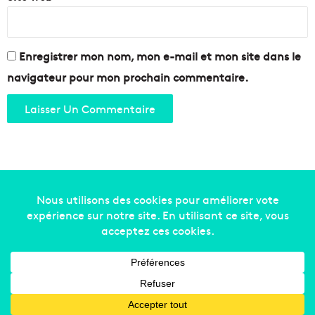
Enregistrer mon nom, mon e-mail et mon site dans le
navigateur pour mon prochain commentaire.
Copyright © 2014-2022
Made in Marseille
. Tous droits
réservés -
mentions légales
-
nous contacter
-
qui
sommes-nous
-
annonceurs
Facebook
X
Linkedin
YouTube
Instagram
RSS