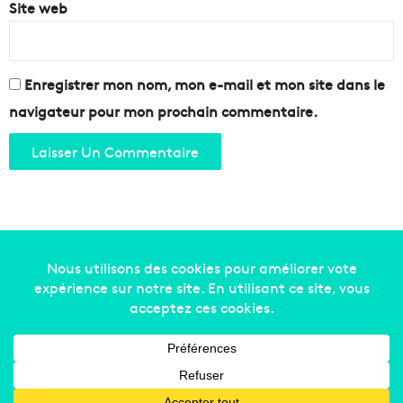
Site web
Enregistrer mon nom, mon e-mail et mon site dans le
navigateur pour mon prochain commentaire.
Copyright © 2014-2022
Made in Marseille
. Tous droits
réservés -
mentions légales
-
nous contacter
-
qui
sommes-nous
-
annonceurs
Facebook
X
Linkedin
YouTube
Instagram
RSS