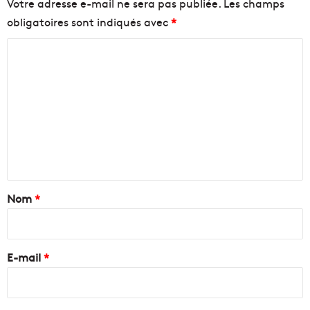
Votre adresse e-mail ne sera pas publiée.
Les champs
obligatoires sont indiqués avec
*
C
o
m
m
e
n
t
a
Nom
*
i
r
e
E-mail
*
*