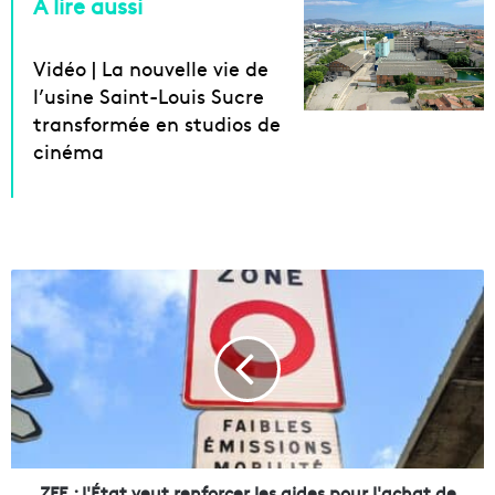
A lire aussi
Vidéo | La nouvelle vie de
l’usine Saint-Louis Sucre
transformée en studios de
cinéma
Z
F
E
:
l
'
É
t
a
t
ZFE : l'État veut renforcer les aides pour l'achat de