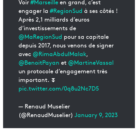
Voir
#Marseille
en grand, c’est
engager la
#RegionSud
à ses côtés !
Après 2,1 milliards d’euros
d’investissements de
@MaRegionSud
pour sa capitale
depuis 2017, nous venons de signer
avec
@RimaAbdulMalak
,
@BenoitPayan
et
@MartineVassal
un protocole d’engagement très
important. ⏬
pic.twitter.com/0q8u2Nc7D5
— Renaud Muselier
(@RenaudMuselier)
January 9, 2023