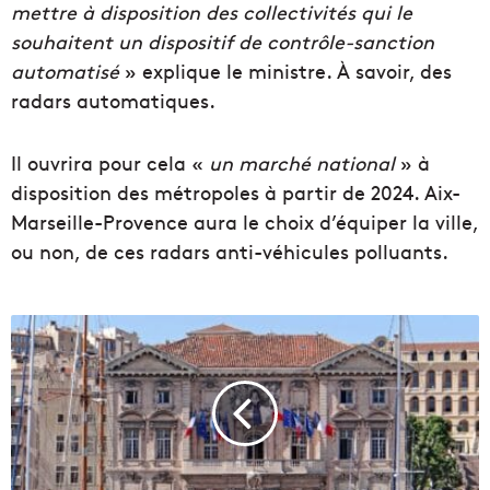
mettre à disposition des collectivités qui le
souhaitent un dispositif de contrôle-sanction
automatisé
» explique le ministre. À savoir, des
radars automatiques.
Il ouvrira pour cela «
un marché national
» à
disposition des métropoles à partir de 2024. Aix-
Marseille-Provence aura le choix d’équiper la ville,
ou non, de ces radars anti-véhicules polluants.
V
i
s
i
t
e
d
e