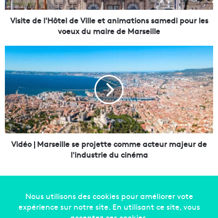
l
'
Visite de l'Hôtel de Ville et animations samedi pour les
H
voeux du maire de Marseille
ô
t
V
e
i
l
d
d
é
e
o
V
|
i
M
l
a
l
r
e
s
Vidéo | Marseille se projette comme acteur majeur de
e
e
l'industrie du cinéma
t
i
a
l
n
l
i
e
m
s
a
e
Copyright © 2014-2022
Made in Marseille
. Tous droits