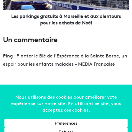
s
i
i
n
d
g
Les parkings gratuits à Marseille et aux alentours
e
s
pour les achats de Noël
n
g
c
r
Un commentaire
e
a
s
t
e
u
Ping :
Planter le Blé de l’Espérance à la Sainte Barbe, un
n
i
espoir pour les enfants malades - MEDIA Française
i
t
o
s
r
à
d
M
u
a
R
r
o
Copyright © 2014-2022
Made in Marseille
. Tous droits
s
y
e
réservés -
mentions légales
-
nous contacter
-
qui
d
i
'
l
sommes-nous
-
annonceurs
E
l