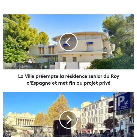
L
a
V
i
l
l
e
p
r
é
La Ville préempte la résidence senior du Roy
e
d'Espagne et met fin au projet privé
m
p
L
t
e
e
s
l
p
a
a
r
r
é
k