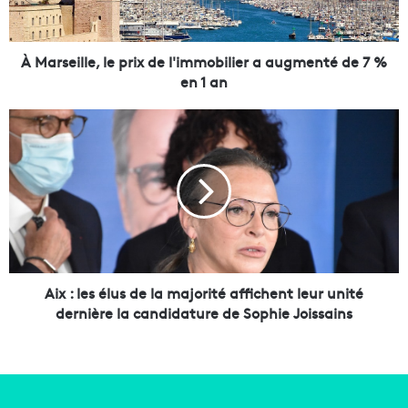
i
l
l
e
À Marseille, le prix de l'immobilier a augmenté de 7 %
,
en 1 an
l
e
A
p
i
r
x
i
:
x
l
d
e
e
s
l
é
'
l
i
u
Aix : les élus de la majorité affichent leur unité
m
s
dernière la candidature de Sophie Joissains
m
d
o
e
b
l
i
a
l
m