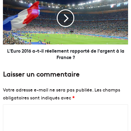
v
'
o
E
n
u
t
r
t
o
r
2
a
0
n
1
s
6
L'Euro 2016 a-t-il réellement rapporté de l'argent à la
f
a
France ?
o
-
r
t
Laisser un commentaire
m
-
e
i
r
l
Votre adresse e-mail ne sera pas publiée.
Les champs
l
r
obligatoires sont indiqués avec
*
e
é
c
e
C
e
l
n
l
o
t
e
m
r
m