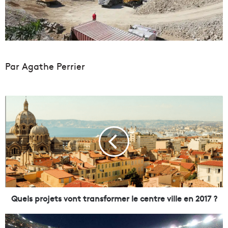
Par Agathe Perrier
Q
u
e
l
s
p
r
o
j
e
Quels projets vont transformer le centre ville en 2017 ?
t
s
L