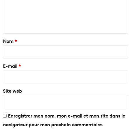
m
e
e
v
n
e
i
t
n
l
r
l
a
t
e
p
a
Nom
*
e
p
n
o
i
2
r
r
0
t
e
E-mail
*
1
é
7
d
*
?
e
l
Site web
'
a
r
g
e
Enregistrer mon nom, mon e-mail et mon site dans le
n
navigateur pour mon prochain commentaire.
t