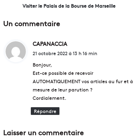
s
P
Visiter le Palais de la Bourse de Marseille
B
a
o
l
Un commentaire
u
a
c
i
h
s
e
CAPANACCIA
d
d
s
e
i
21 octobre 2022 à 13 h 16 min
-
l
t
d
a
Bonjour,
u
B
Est-ce possible de recevoir
-
o
:
AUTOMATIQUEMENT vos articles au fur et à
R
u
h
r
mesure de leur parution ?
ô
s
Cordialement.
n
e
e
d
Répondre
à
e
M
M
a
a
Laisser un commentaire
r
r