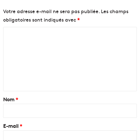
s
s
e
e
Votre adresse e-mail ne sera pas publiée.
Les champs
i
i
obligatoires sont indiqués avec
*
l
l
l
l
C
e
e
o
m
m
e
n
t
a
Nom
*
i
r
e
E-mail
*
*