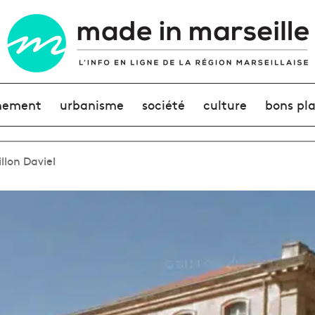
nement
urbanisme
société
culture
bons pl
illon Daviel