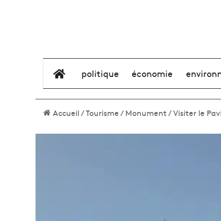
élément de menu
politique
économie
environ
Accueil
/
Tourisme
/
Monument
/
Visiter le Pav