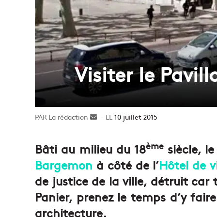
Visiter le Pavil
La rédaction
Envoyer
10 juillet 2015
un
courriel
ème
Bâti au milieu du 18
siècle, le
Bargemon
à côté de l’
Hôtel de vi
de justice de la ville, détruit car
Panier, prenez le temps d’y fair
architecture.