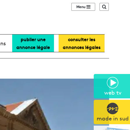
Sidebar (barre lat
Recherche
publier une
consulter les
ans
annonce légale
annonces légales
web tv
made in sud