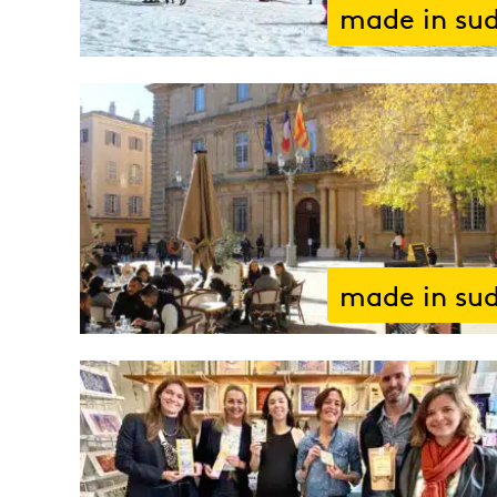
made in su
made in su