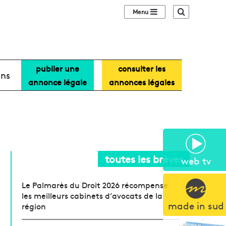
Sidebar (barre lat
Recherche
publier une
consulter les
ans
annonce légale
annonces légales
toutes les brèves
web tv
Le Palmarès du Droit 2026 récompense
les meilleurs cabinets d’avocats de la
made in sud
région