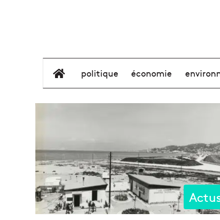
élément de menu
politique
économie
environ
Actu