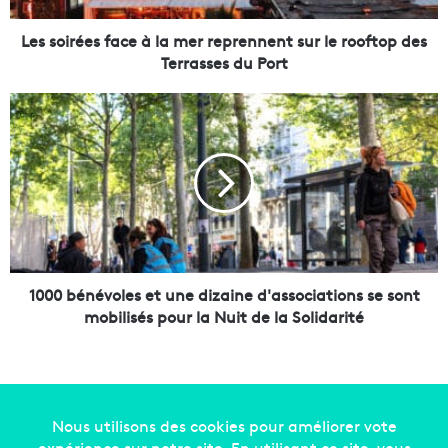
e
s
Les soirées face à la mer reprennent sur le rooftop des
f
Terrasses du Port
a
c
1
e
0
à
0
l
0
a
b
m
é
e
n
r
é
r
v
e
o
1000 bénévoles et une dizaine d'associations se sont
p
l
mobilisés pour la Nuit de la Solidarité
r
e
e
s
n
e
n
t
e
u
n
n
Copyright © 2014-2022
Made in Marseille
. Tous droits