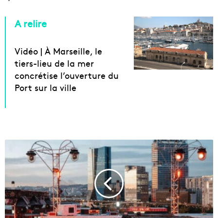
A relire
Vidéo | À Marseille, le
tiers-lieu de la mer
concrétise l’ouverture du
Port sur la ville
L
e
s
s
o
i
r
é