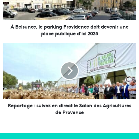
n
c
e
,
À Belsunce, le parking Providence doit devenir une
l
place publique d'ici 2025
e
p
R
a
e
r
p
k
o
i
r
n
t
g
a
P
g
r
e
o
:
Reportage : suivez en direct le Salon des Agricultures
v
s
de Provence
i
u
d
i
e
v
n
e