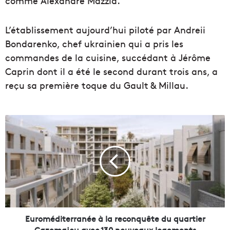
comme Alexandre Mazzia.
L’établissement aujourd’hui piloté par Andreii
Bondarenko, chef ukrainien qui a pris les
commandes de la cuisine, succédant à Jérôme
Caprin dont il a été le second durant trois ans, a
reçu sa première toque du Gault & Millau.
E
u
r
o
m
é
d
i
t
e
Euroméditerranée à la reconquête du quartier
r
Cazemajou avec 130 nouveaux logements