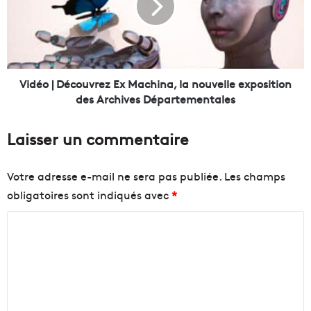
m
o
e
|
n
D
t
é
s
c
d
o
Vidéo | Découvrez Ex Machina, la nouvelle exposition
u
u
des Archives Départementales
m
v
o
r
Laisser un commentaire
i
e
s
z
d
E
Votre adresse e-mail ne sera pas publiée.
Les champs
e
x
obligatoires sont indiqués avec
*
j
M
u
a
C
i
c
n
h
o
à
i
m
M
n
m
a
a
r
,
e