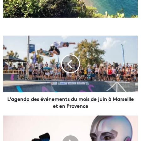
L
'
a
g
e
n
d
a
d
e
L'agenda des événements du mois de juin à Marseille
s
et en Provence
é
v
V
é
i
n
d
e
é