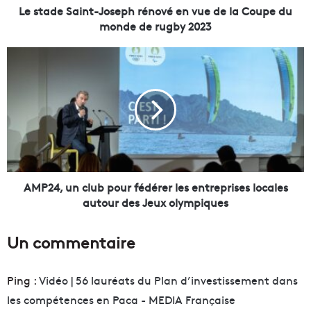
i
Le stade Saint-Joseph rénové en vue de la Coupe du
n
monde de rugby 2023
t
-
A
J
M
o
P
s
2
e
4
p
,
h
u
r
n
é
c
n
l
AMP24, un club pour fédérer les entreprises locales
o
u
autour des Jeux olympiques
v
b
é
p
Un commentaire
e
o
n
u
v
r
Ping :
Vidéo | 56 lauréats du Plan d’investissement dans
u
f
les compétences en Paca - MEDIA Française
e
é