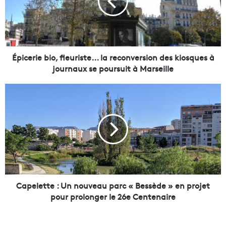
e
r
i
e
b
i
Épicerie bio, fleuriste... la reconversion des kiosques à
o
journaux se poursuit à Marseille
,
f
C
l
a
e
p
u
e
r
l
i
e
s
t
t
t
e
e
.
:
Capelette : Un nouveau parc « Bessède » en projet
.
U
pour prolonger le 26e Centenaire
.
n
l
n
a