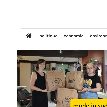
élément de menu
politique
économie
environ
made in su