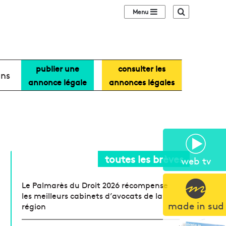
Sidebar (barre lat
Recherche
publier une
consulter les
ans
annonce légale
annonces légales
toutes les brèves
web tv
Le Palmarès du Droit 2026 récompense
les meilleurs cabinets d’avocats de la
made in sud
région