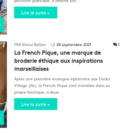
pollution plastique, a débuté son…
Lire la suite »
e
Illona Bellier
28 septembre 2021
1
La French Pique, une marque de
broderie éthique aux inspirations
marseillaises
Après une première enseigne éphémère aux Docks
Village (2e), la French Pique s’est installée dans sa
propre boutique, à deux…
Lire la suite »
e