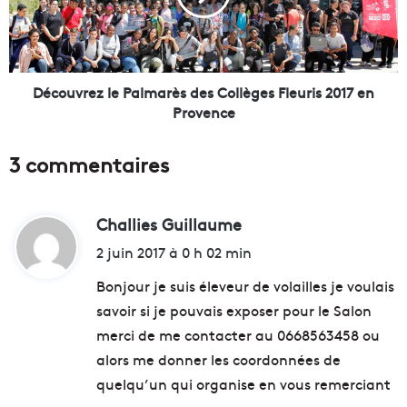
t
v
r
r
e
e
p
z
r
l
Découvrez le Palmarès des Collèges Fleuris 2017 en
i
e
Provence
s
P
e
a
3 commentaires
s
l
e
m
t
a
d
Challies Guillaume
d
r
e
è
i
2 juin 2017 à 0 h 02 min
s
s
t
t
d
Bonjour je suis éleveur de volailles je voulais
a
e
savoir si je pouvais exposer pour le Salon
r
s
:
merci de me contacter au 0668563458 ou
t
C
u
o
alors me donner les coordonnées de
p
l
quelqu’un qui organise en vous remerciant
s
l