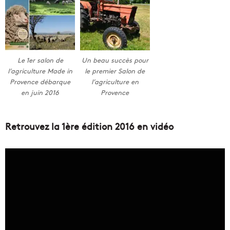
Le 1er salon de
Un beau succès pour
l’agriculture Made in
le premier Salon de
Provence débarque
l’agriculture en
en juin 2016
Provence
Retrouvez la 1ère édition 2016 en vidéo