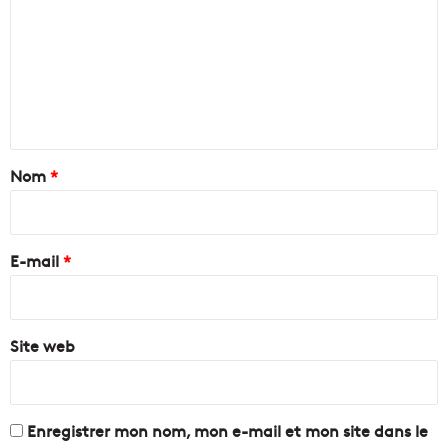
m
m
e
n
t
a
Nom
*
i
r
e
E-mail
*
*
Site web
Enregistrer mon nom, mon e-mail et mon site dans le