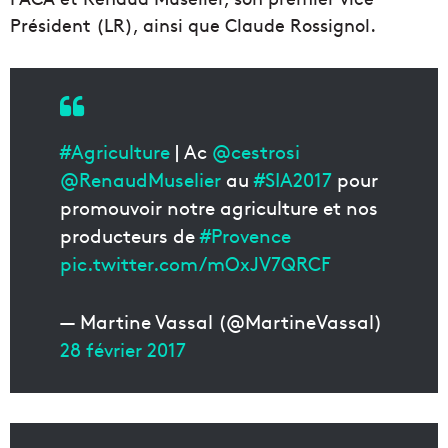
Président (LR), ainsi que Claude Rossignol.
#Agriculture
| Ac
@cestrosi
@RenaudMuselier
au
#SIA2017
pour
promouvoir notre agriculture et nos
producteurs de
#Provence
pic.twitter.com/mOxJV7QRCF
— Martine Vassal (@MartineVassal)
28 février 2017