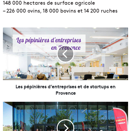
148 000 hectares de surface agricole
– 226 000 ovins, 18 000 bovins et 14 200 ruches
L
e
s
p
é
p
i
n
i
è
Les pépinières d’entreprises et de startups en
r
Provence
e
s
D
d
é
’
c
e
o
n
u