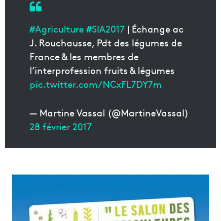
#Agriculture
#SIA2017
| Échange ac
J. Rouchausse, Pdt des légumes de
France & les membres de
l’interprofession fruits & légumes
pic.twitter.com/NCxFL7DY7m
— Martine Vassal (@MartineVassal)
28 février 2017