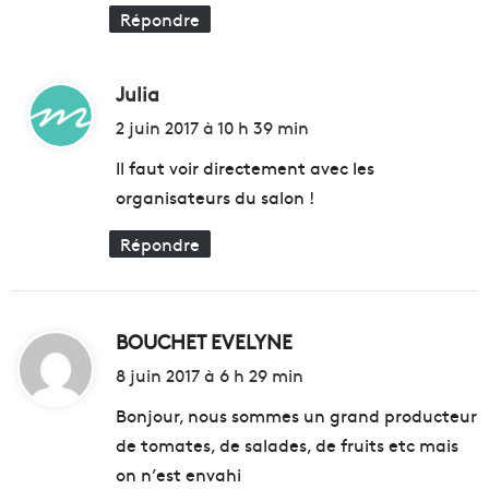
e
è
Répondre
n
g
P
e
r
s
Julia
d
o
F
v
i
l
2 juin 2017 à 10 h 39 min
e
e
t
n
Il faut voir directement avec les
u
c
r
organisateurs du salon !
e
:
i
s
Répondre
2
0
1
7
BOUCHET EVELYNE
d
e
i
8 juin 2017 à 6 h 29 min
n
P
t
Bonjour, nous sommes un grand producteur
r
o
de tomates, de salades, de fruits etc mais
:
v
on n’est envahi