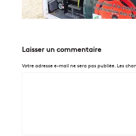
Laisser un commentaire
Votre adresse e-mail ne sera pas publiée.
Les cham
C
o
m
m
e
n
t