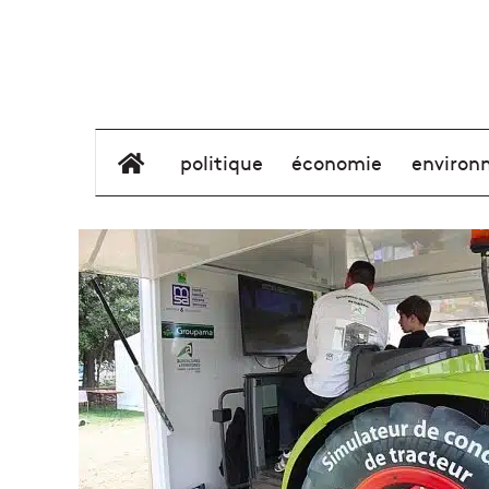
élément de menu
politique
économie
environ