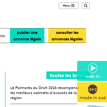
Sidebar (barre lat
Recherche
publier une
consulter les
ans
annonce légale
annonces légales
toutes les brèves
web tv
Le Palmarès du Droit 2026 récompense
les meilleurs cabinets d’avocats de la
made in sud
région