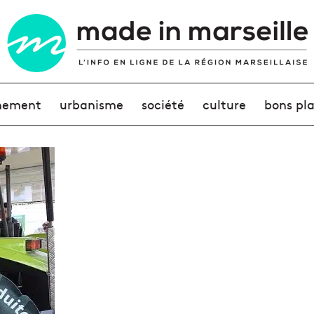
nement
urbanisme
société
culture
bons pl