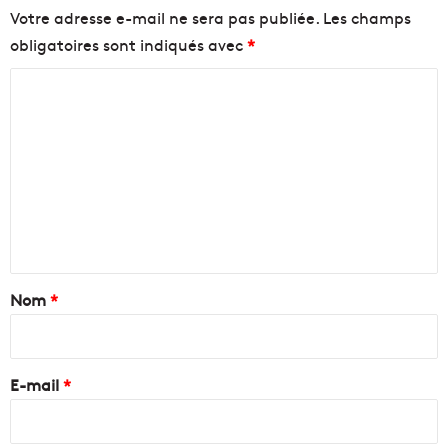
Votre adresse e-mail ne sera pas publiée.
Les champs
obligatoires sont indiqués avec
*
C
o
m
m
e
n
t
a
Nom
*
i
r
e
E-mail
*
*