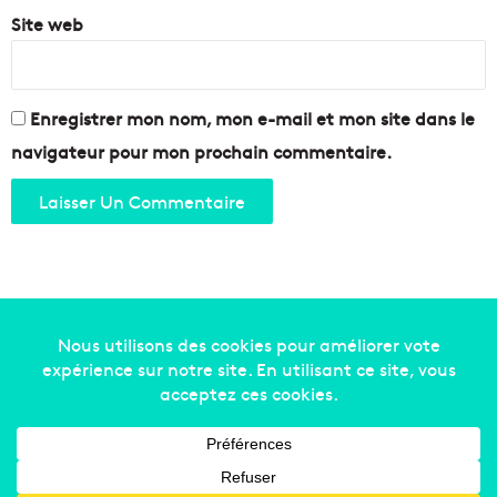
Site web
Enregistrer mon nom, mon e-mail et mon site dans le
navigateur pour mon prochain commentaire.
Copyright © 2014-2022
Made in Marseille
. Tous droits
réservés -
mentions légales
-
nous contacter
-
qui
sommes-nous
-
annonceurs
Facebook
X
Linkedin
YouTube
Instagram
RSS