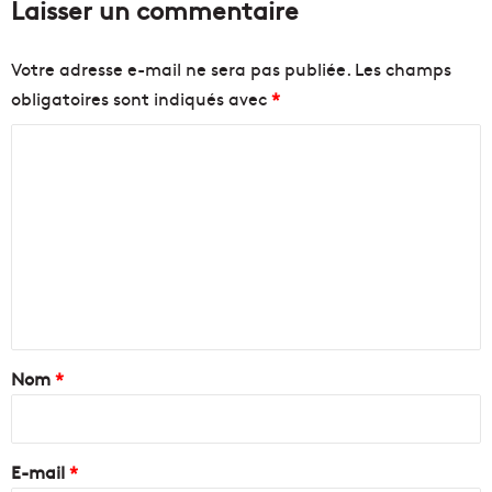
Laisser un commentaire
Votre adresse e-mail ne sera pas publiée.
Les champs
obligatoires sont indiqués avec
*
C
o
m
m
e
n
t
a
Nom
*
i
r
e
E-mail
*