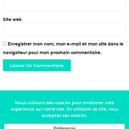
*
Site web
Enregistrer mon nom, mon e-mail et mon site dans le
navigateur pour mon prochain commentaire.
Copyright © 2014-2022
Made in Marseille
. Tous droits
réservés -
mentions légales
-
nous contacter
-
qui
sommes-nous
-
annonceurs