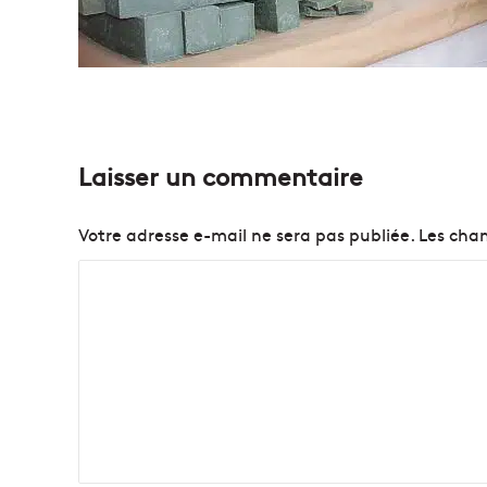
Laisser un commentaire
Votre adresse e-mail ne sera pas publiée.
Les cham
C
o
m
m
e
n
t