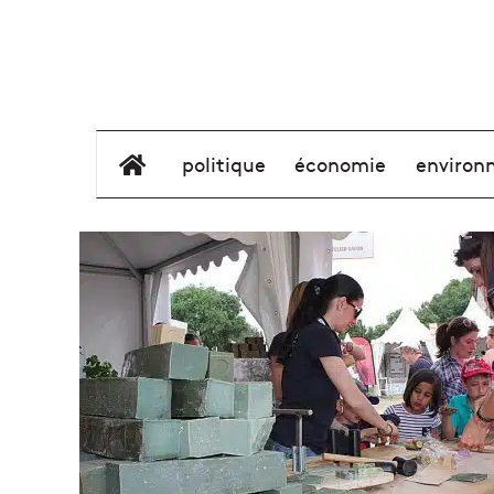
élément de menu
politique
économie
environ