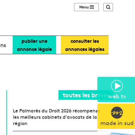
Sidebar (barre lat
Recherche
publier une
consulter les
ans
annonce légale
annonces légales
toutes les brèves
web tv
Le Palmarès du Droit 2026 récompense
les meilleurs cabinets d’avocats de la
made in sud
région