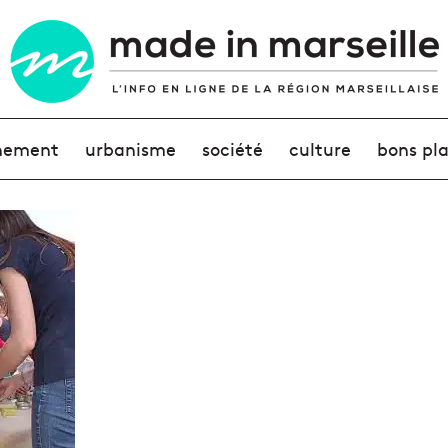
nement
urbanisme
société
culture
bons pl